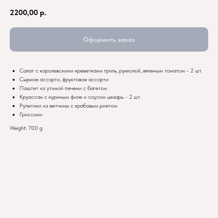
2200,00
р.
Оформить заказ
Салат с королевскими креветками гриль, рукколой, вяленым томатом - 2 шт.
Сырное ассорти, фруктовое ассорти
Паштет из утиной печени с багетом
Круассан с куриным филе и соусом цезарь - 2 шт.
Рулетики из ветчины с крабовым риетом
Гриссини
Weight: 700 g