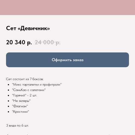
Сет «Девичник»
20 340
р.
24 000
р.
Оформить заказ
Сет состоит из 7 боксов:
"Микс тарталетки и профитроли"
"СаньКао с салатами"
"Горячий" - 2 шт.
"Не эклеры"
"Флагман"
"Кростини"
3 вида по 6 шт.