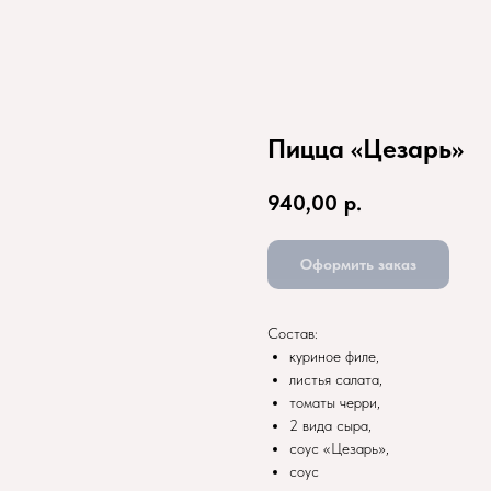
Пицца «Цезарь»
940,00
р.
Оформить заказ
Состав:
куриное филе,
листья салата,
томаты черри,
2 вида сыра,
соус «Цезарь»,
соус